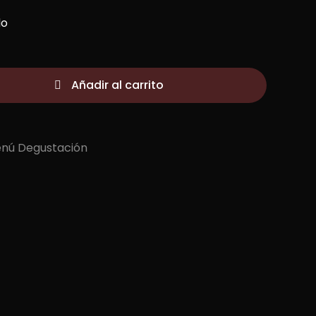
do
Añadir al carrito
nú Degustación