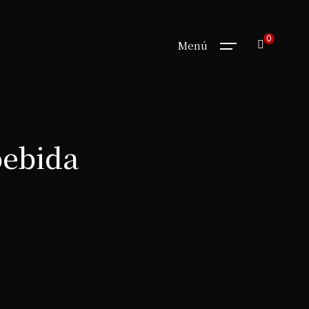
0
Menú
bebida